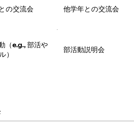
との交流会
他学年との交流会
（e.g., 部活や
部活動説明会
ル）
集