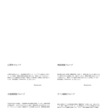
心理学グループ
神経画像グループ
心理学の知見をもとに、Web調査やSNSデータ、ウェアラブル端末などを使っ
脳の働きを調べるfMRI（機能的MRI）を用いて、孤独を感じるときに脳がどのよ
て、人々の孤立・孤独の実態を多角的に調べます。収集したデータをもとに、
うに反応するのかを調査します。脳のデータから、孤独の背景にあるメカニズ
孤独のリスクを数値化する仕組み（孤独リスク検出器）の開発にも取り組んで
ムを明らかにし、孤独リスクの検出や予防に役立てることを目指しています。
います。研究成果は「Read more」をご覧ください。
研究成果は「Read more」をご覧ください。
Read more
Read more
大規模調査グループ
データ解析グループ
大学生や社会人を対象に、全国規模のWeb調査を実施しています。組織や集団
集めた多様なデータを最先端のAI技術（機械学習）で分析します。個人がどれ
の特徴を調べ、その中で人がどのように孤立・孤独を感じるかを明らかにしま
くらい孤立・孤独になりやすいか、また将来的なリスクがどの程度あるかを予
す。プロジェクトでは多くの集団のデータが必要になるため、調査対象の確保
測するシステムの開発を目指します。さらに、特定の職場や大学などの集団