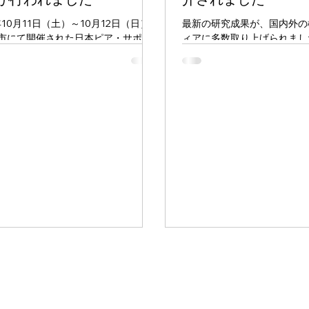
年10月11日（土）～10月12日（日）
最新の研究成果が、国内外の
市にて開催された日本ピア・サポー
ィアに多数取り上げられまし
第23回研究大会・下関大会のワーク
載メディアは以下の通りです。 
プにおいて、中島健一郎グループリ
(News) 「Optimists are alik
が話題提供を行いました。 ワークシ
pessimist has their own wa
４「社会心理学からみたピア・サポ
若者の孤独・孤立調査より」
/www.peer-s.jp/dl/251011-2.pdf