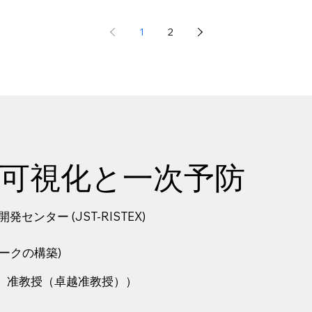
1
2
可視化と一次予防
ター (JST-RISTEX)
ークの構築)
 准教授（卓越准教授））