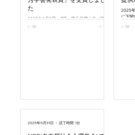
た
2025
に下関
2025年9月5日～7日に東北学院大学で開催
ト学会
された、日本心理学会第89回大会におい
ショッ
て、 戸谷 彰宏先生（広島大学） 他15名が
ーダー
「優秀発表賞」を受賞しました！ 第一発表
ョップ
者： 戸谷 彰宏 ( 広島大学 ) 発表題目：孤独
ート 
感と人生満足度は双方向的な影響を持つか
http:/
――戸谷他（2024）の縦断調査データを用
いた検討―― 共同発表者： 李 受珉，神原
広平，清水 陽香，謝 新宇，池田 蓮人，張
清源，安部 主晃，阿部 夏希，重松 潤，早瀬
良，杉浦 仁美，阿部 修士，中井 隆介，柳澤
邦昭，中島 健一郎 (所属略） 詳細はこちら
をご覧ください。
https://psych.or.jp/prize/conf/
2025年5月31日
読了時間: 1分